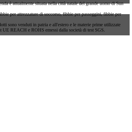
nda è attualmente situata nella città natale del grande uomo di Sun
ibbie per attrezzature di soccorso, fibbie per passeggini, fibbie per
tti sono venduti in patria e all'estero e le materie prime utilizzate
i test UE REACH e ROHS emessi dalla società di test SGS.