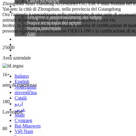
Casco SEBuckle
Zhongshan Jimei Handbag Accessories Co., Ltd. è stata fondata nel mag
Notizia
Yat-sen: la città di Zhongshan, nella provincia del Guangdong
Conoscenza
Ora l'azienda è specializzata nella produzione di una serie di accessori 
Tendenze e approfondimenti del settore
animali domestici, fibbie per attrezzature sportive e così via.
Nuova tecnologia del settore
Inoltre, la nostra azienda ha ottenuto il sistema di certificazione di qu
Norma industriale
possono superare la certificazione OEKO-100 e la certificazione di r
Altri
Contattaci
Blog
25000
Feedback
VR
Area aziendale
Lingua
16
+
Italiano
English
anni di esperienza
Nederlands
slovenščina
Català
180
اردو
عربي
Lavoratori
Malti
Cymraeg
Bai Miaowen
80
Việt Nam