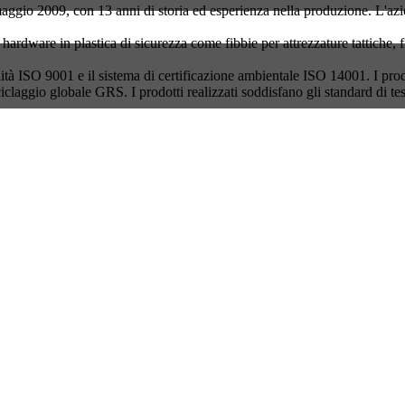
gio 2009, con 13 anni di storia ed esperienza nella produzione. L'azie
hardware in plastica di sicurezza come fibbie per attrezzature tattiche, f
alità ISO 9001 e il sistema di certificazione ambientale ISO 14001. I prodo
iciclaggio globale GRS. I prodotti realizzati soddisfano gli standard d