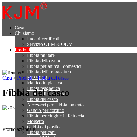
Casa
Chi siamo
I nostri certificati
Servizio OEM & ODM
Prodotti
Fibbia militare
Fibbia dello zaino
Fibbia per animali domestici
Fibbia dell'imbracatura
Museruola
Casa
>
Prodotti
>
Fibbia del casco
Manico in plastica
Fibbia magnetica
Fibbia del casco
Cintura di sicurezza
Fibbia del casco
Accessori per l'abbigliamento
Gancio per cordino
Fibbie per cinghie in fettuccia
Morsetto
Gabbia di plastica
Profilo aziendale
Fibbia per cani