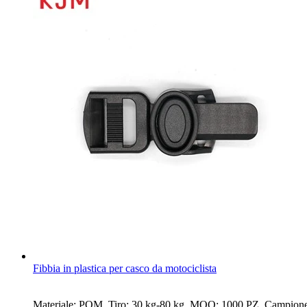
Fibbia in plastica per casco da motociclista
Materiale: POM. Tiro: 30 kg-80 kg. MOQ: 1000 PZ. Campione: di