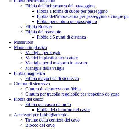
Fibbia dell'imbracatura
Fibbia dell'imbracatura del passeggino
Fibbia a forma di cuore-per passeggino
Fibbia dell'imbracatura per passeggino a cinque pu
Fibbia per cintura per passeggino
Fibbia Booster
Fibbia del marsupio
Fibbia a 5 punti di distanza
Museruola
Manico in plastica
Maniglia per kayak
Manici in plastica per scatole
Maniglia per il trasporto in tessuto
Maniglia della valigia
Fibbia magnetica
Fibbia magnetica di sicurezza
Cintura di sicurezza
Cintura di sicurezza con fibbia
Cintura per tracolla regolabile per tappetino da yoga
Fibbia del casco
Fibbia per casco da moto
Fibbia del cinturino del casco
Accessori per l'abbigliamento
Tirante della cerniera del cavo
Blocco del cavo