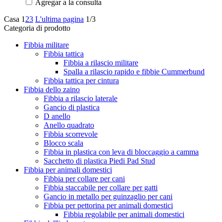
Agregar a la consulta
Casa
1
2
3
L'ultima pagina
1/3
Categoria di prodotto
Fibbia militare
Fibbia tattica
Fibbia a rilascio militare
Spalla a rilascio rapido e fibbie Cummerbund
Fibbia tattica per cintura
Fibbia dello zaino
Fibbia a rilascio laterale
Gancio di plastica
D anello
Anello quadrato
Fibbia scorrevole
Blocco scala
Fibbia in plastica con leva di bloccaggio a camma
Sacchetto di plastica Piedi Pad Stud
Fibbia per animali domestici
Fibbia per collare per cani
Fibbia staccabile per collare per gatti
Gancio in metallo per guinzaglio per cani
Fibbia per pettorina per animali domestici
Fibbia regolabile per animali domestici